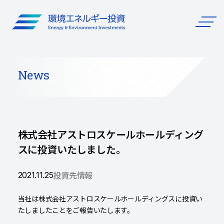
メ
イ
メ
ン
ニ
ュ
コ
ー
ン
News
テ
ン
ツ
に
ス
株式会社アストロスケールホールディング
キ
スに投資いたしました。
ッ
プ
投資先情報
2021.11.25
当社は株式会社アストロスケールホールディングスに投資い
たしましたことをご報告いたします。